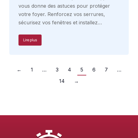
vous donne des astuces pour protéger
votre foyer. Renforcez vos serrures,
sécurisez vos fenêtres et installez…
Lire plus
←
1
…
3
4
5
6
7
…
14
→